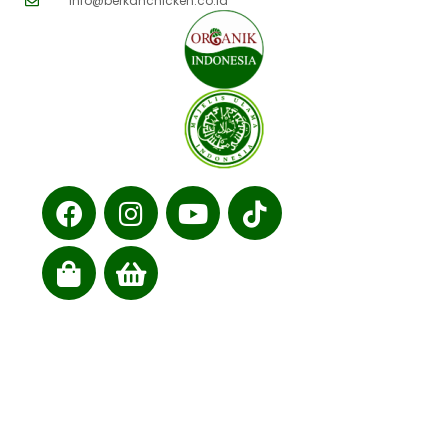
info@berkahchicken.co.id
Cabang kami