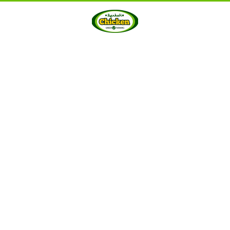
HOME
ABOUT US
PRODUCTS
GALLERY
···
Berkah Chicken