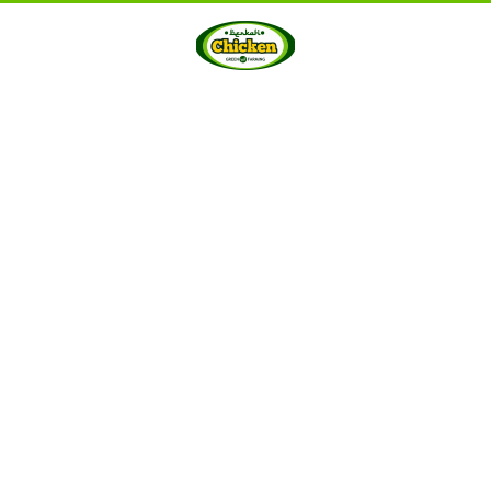
HOME
ABOUT US
PRODUCTS
GALLERY
···
Berkah Chicken