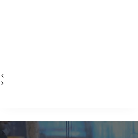
Kami Hadir sebagai produsen ayam
organik di Indonesia, yang bertujuan
menjadi produsen pangan sehat,
Halalan Thayyiban..