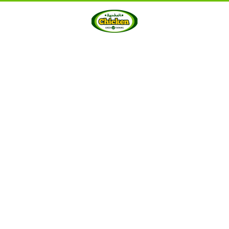
HOME
ABOUT US
PRODUCTS
GALLERY
···
Berkah Chicken