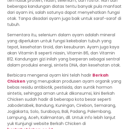
termasuk protein, niasin, selenium, dan fosfor. Nah dari
beberapa kandungan diatas tentu banyak pula manfaat
dari ayam ini, salah satunya dapat menyehatkan fungsi
otak. Tanpa disadari ayam juga baik untuk saraf-saraf di
tubuh.
Sementara itu, selenium dalam ayam adalah mineral
yang diperlukan untuk fungsi kekebalan tubuh yang
tepat, kesehatan tiroid, dan kesuburan. Ayam juga kaya
akan Vitamin B seperti niasin, Vitamin B6, dan Vitamin
B12. Kandungan gizi inilah yang berperan sebagai sentral
dalam produksi energi, sintetis DNA, dan kesehatan otak.
Berbicara mengenai ayam kini telah hadir
Berkah
Chicken
yang merupakan produsen ayam organik yang
bebas residu antibiotik, pestisida, dan suntik hormon
sintetis, sehingga aman untuk dikonsumsi, kini Berkah
Chicken sudah hadir di beberapa kota besar seperti
Jabodetabek, Bandung, Kuningan, Cirebon, Semarang,
Jogjakarta, Solo, Surabaya, Bali, Padang, Palembang,
Lampung, Aceh, Kalimantan, dll. Untuk info lebih lanjut
yuk Kunjungi website Berkah Chicken di