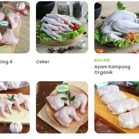
BCO-035
ing 4
Ceker
Ayam Kampung
Organik