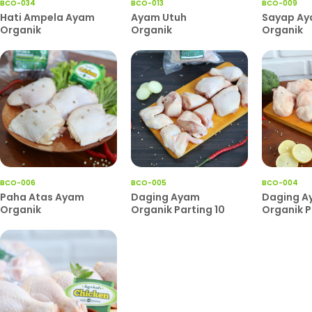
BCO-034
BCO-013
BCO-009
Hati Ampela Ayam
Ayam Utuh
Sayap A
Organik
Organik
Organik
BCO-006
BCO-005
BCO-004
Paha Atas Ayam
Daging Ayam
Daging A
Organik
Organik Parting 10
Organik P