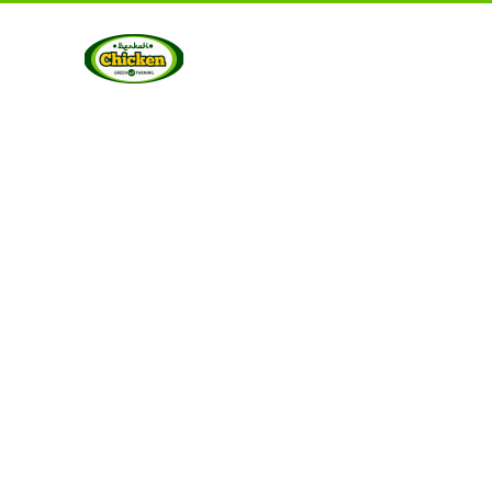
UT US
PRODUCTS
GALLERY
CONTACT US
ART
Berkah Chicken