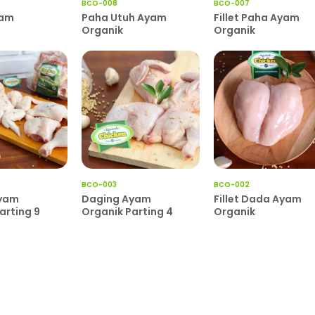
BCO-008
BCO-007
yam
Paha Utuh Ayam
Fillet Paha Ayam
Organik
Organik
BCO-003
BCO-002
yam
Daging Ayam
Fillet Dada Ayam
arting 9
Organik Parting 4
Organik