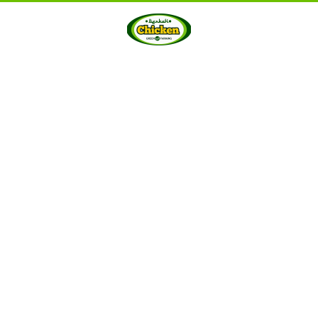
HOME
ABOUT US
PRODUCTS
GALLERY
···
Berkah Chicken