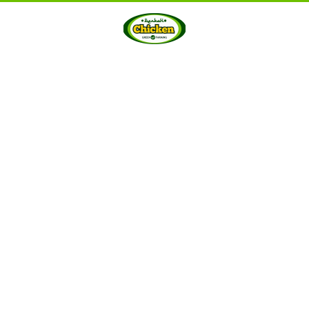
HOME
ABOUT US
PRODUCTS
GALLERY
···
Berkah Chicken