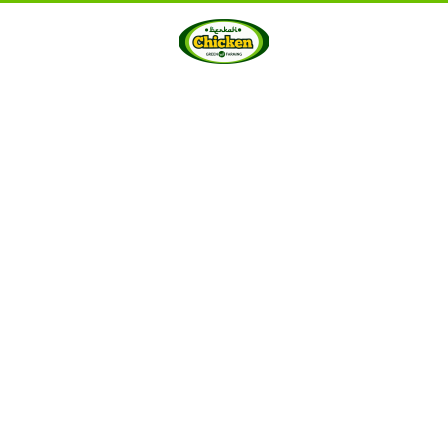
HOME
ABOUT US
PRODUCTS
GALLERY
···
Berkah Chicken