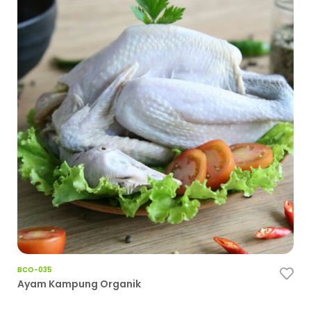
BCO
Fil
BCO-035
Ayam Kampung Organik