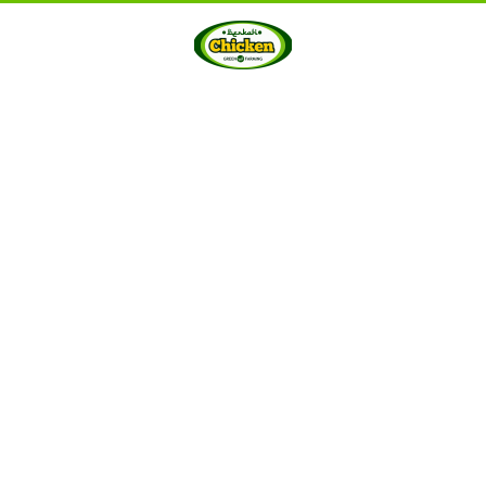
HOME
ABOUT US
PRODUCTS
GALLERY
···
Berkah Chicken