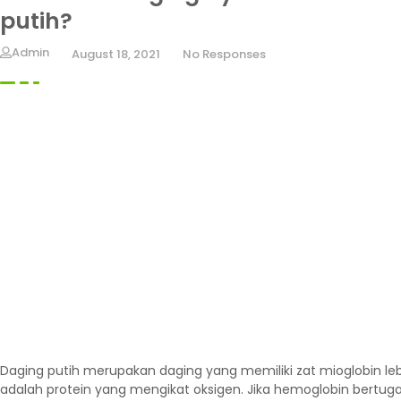
putih?
Admin
August 18, 2021
No Responses
Daging putih merupakan daging yang memiliki zat mioglobin leb
adalah protein yang mengikat oksigen. Jika hemoglobin bertuga