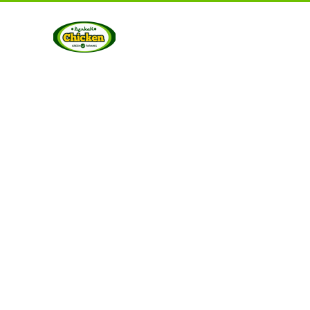
UT US
PRODUCTS
GALLERY
CONTACT US
ART
Berkah Chicken