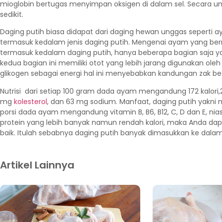
mioglobin bertugas menyimpan oksigen di dalam sel. Secara 
sedikit.
Daging putih biasa didapat dari daging hewan unggas seperti a
termasuk kedalam jenis daging putih. Mengenai ayam yang be
termasuk kedalam daging putih, hanya beberapa bagian saja y
kedua bagian ini memiliki otot yang lebih jarang digunakan ol
glikogen sebagai energi hal ini menyebabkan kandungan zak besi
Nutrisi dari setiap 100 gram dada ayam mengandung 172 kalori,21 
mg
kolesterol
, dan 63 mg sodium. Manfaat, daging putih yakni m
porsi dada ayam mengandung vitamin B, B6, B12, C, D dan E, 
protein yang lebih banyak namun rendah kalori, maka Anda da
baik. Itulah sebabnya daging putih banyak dimasukkan ke dal
Artikel Lainnya