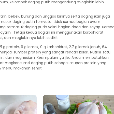
umum, kelompok daging putih mengandung mioglobin lebih
yam, bebek, burung dan unggas lainnya serta daging ikan juga
rmasuk daging putih ternyata tidak semua bagian ayam
ang termasuk daging putih yakni bagian dada dan sayap. Karen
eh ayam. Tetapi kedua bagian ini menggunakan karbohidrat
, dan mioglobinnya lebih sedikit.
g protein, 9 g lemak, 0 g karbohidrat, 2,7 g lemak jenuh, 64
enjadi sumber protein yang sangat rendah kalori. Nutrisi, satu
niasin, dan magnesium. Kesimpulannya jika Anda membutuhkan
pat megkonsumsi daging putih sebagai asupan protein yang
am menu makanan sehat.