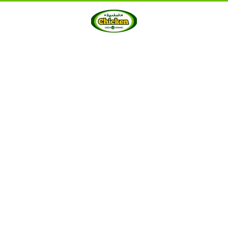
HOME
ABOUT US
PRODUCTS
GALLERY
···
Berkah Chicken