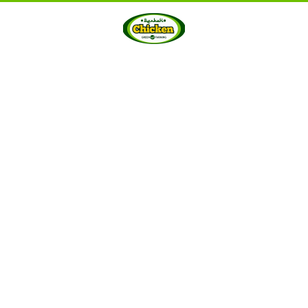
HOME
ABOUT US
PRODUCTS
GALLERY
···
Berkah Chicken