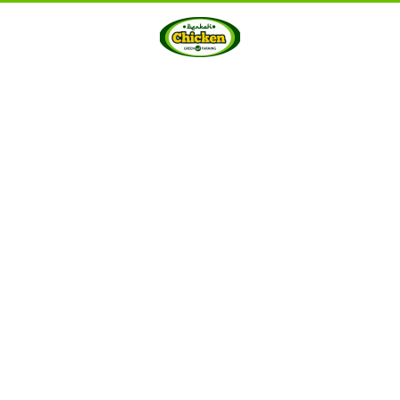
HOME
ABOUT US
PRODUCTS
GALLERY
···
Berkah Chicken