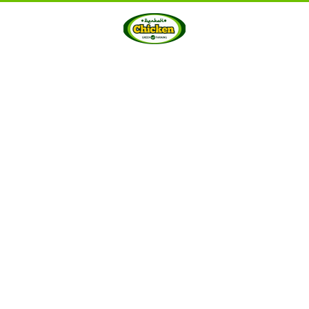
HOME
ABOUT US
PRODUCTS
GALLERY
···
Berkah Chicken