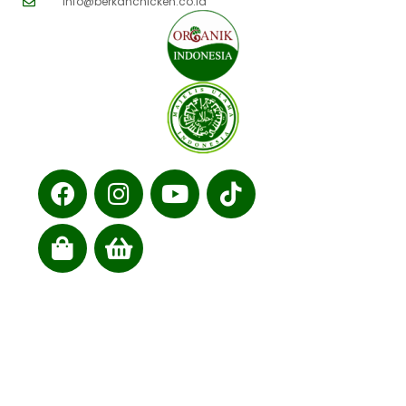
info@berkahchicken.co.id
Cabang kami