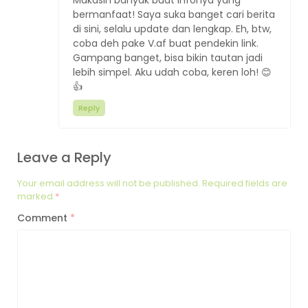
Makasih banyak buat infonya yang
bermanfaat! Saya suka banget cari berita
di sini, selalu update dan lengkap. Eh, btw,
coba deh pake V.af buat pendekin link.
Gampang banget, bisa bikin tautan jadi
lebih simpel. Aku udah coba, keren loh! 😊
👍
Reply
Leave a Reply
Your email address will not be published.
Required fields are
marked
*
Comment
*