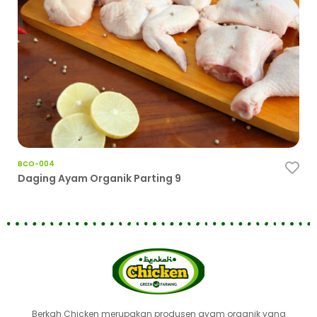
BCO-004
Ce
Daging Ayam Organik Parting 9
Berkah Chicken merupakan produsen ayam organik yang