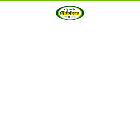
HOME
ABOUT US
PRODUCTS
GALLERY
···
Berkah Chicken