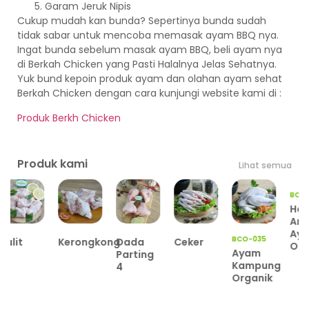
Garam Jeruk Nipis
Cukup mudah kan bunda? Sepertinya bunda sudah
tidak sabar untuk mencoba memasak ayam BBQ nya.
Ingat bunda sebelum masak ayam BBQ, beli ayam nya
di Berkah Chicken yang Pasti Halalnya Jelas Sehatnya.
Yuk bund kepoin produk ayam dan olahan ayam sehat
Berkah Chicken dengan cara kunjungi website kami di :
Produk Berkh Chicken
Produk kami
Lihat semua
BCO-035
BCO-034
Kerongkong
Dada
Ceker
Ayam
Hati
Parting
Kampung
Ampela
4
Organik
Ayam
Organik