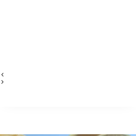
Kami Hadir sebagai produsen ayam
organik di Indonesia, yang bertujuan
menjadi produsen pangan sehat,
Halalan Thayyiban..