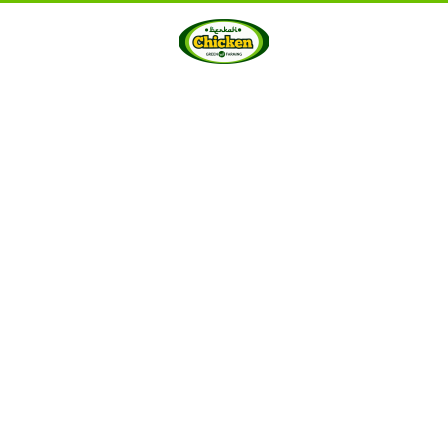
HOME
ABOUT US
PRODUCTS
GALLERY
···
Berkah Chicken