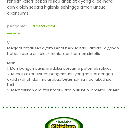
rendah kalori, bebas residu antibiotik yang di pelihara
dan diolah secara higienis, sehingga aman untuk
dikonsumsi.
pengantar
filosofi kami
Visi:
Menjadi produsen ayam sehat berkualitas Halalan Toyyiban
bebas residu antibiotik, kimia, dan hormon sintetis.
Misi:
1. Membangun basis produksi bersama peternak rakyat.
2. Menciptakan sistem pengelolaan yang sesuai dengan
akad syariah dari mulai akad beternak sampai akad jual
beli.
3. Memastikan kualitas produk dari hulu ke hilir melalui green
farming system.
4. Menciptakan teknologi terbarukan untuk terciptanya
produksi yang efektif dan efisien.
Visi / Misi ini kami aplikasikan kepada para peternak rakyat.
Kami mengedukasi para peternak rakyat bagaimana cara
berternak yang sesuai dengan syariat Islam dari segi teknis