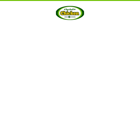
HOME
ABOUT US
PRODUCTS
GALLERY
···
Berkah Chicken