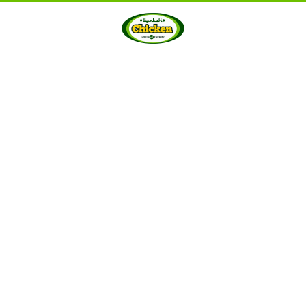
HOME
ABOUT US
PRODUCTS
GALLERY
···
Berkah Chicken