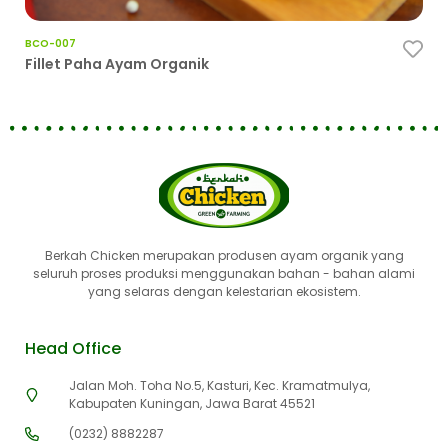
BCO-007
Ce
Fillet Paha Ayam Organik
Berkah Chicken merupakan produsen ayam organik yang
seluruh proses produksi menggunakan bahan - bahan alami
yang selaras dengan kelestarian ekosistem.
Head Office
Jalan Moh. Toha No.5, Kasturi, Kec. Kramatmulya,
Kabupaten Kuningan, Jawa Barat 45521
(0232) 8882287