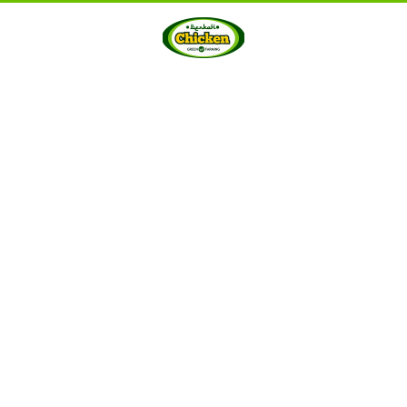
HOME
ABOUT US
PRODUCTS
GALLERY
···
Berkah Chicken