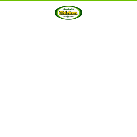
HOME
ABOUT US
PRODUCTS
GALLERY
···
Berkah Chicken