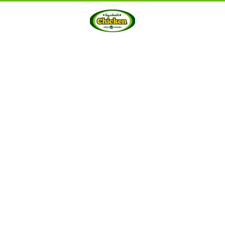
HOME
ABOUT US
PRODUCTS
GALLERY
···
Berkah Chicken