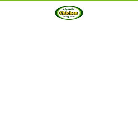
HOME
ABOUT US
PRODUCTS
GALLERY
···
Berkah Chicken