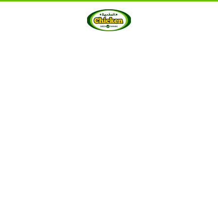
HOME
ABOUT US
PRODUCTS
GALLERY
···
Berkah Chicken