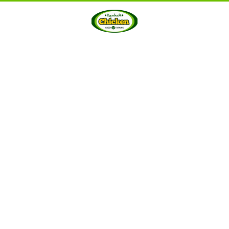
HOME
ABOUT US
PRODUCTS
GALLERY
···
Berkah Chicken