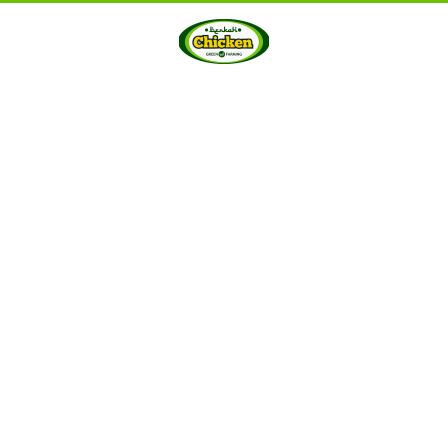
HOME
ABOUT US
PRODUCTS
GALLERY
···
Berkah Chicken