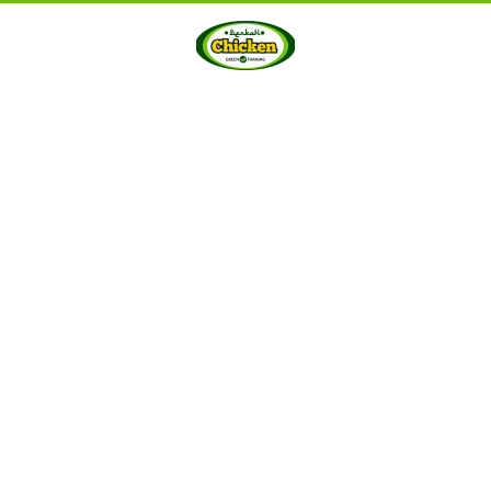
HOME
ABOUT US
PRODUCTS
GALLERY
···
Berkah Chicken