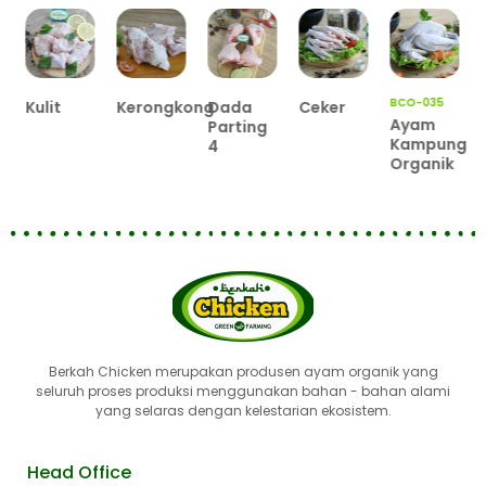
BCO-034
Hati
Ampela
Ayam
BCO-035
Kerongkong
Dada
Ceker
Organik
Ayam
Parting
Kampung
4
Organik
Berkah Chicken merupakan produsen ayam organik yang
seluruh proses produksi menggunakan bahan - bahan alami
yang selaras dengan kelestarian ekosistem.
Head Office