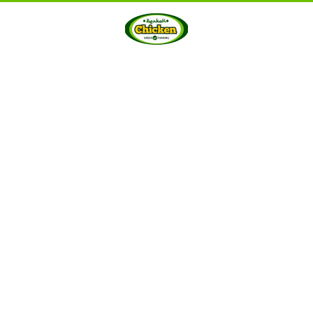
HOME
ABOUT US
PRODUCTS
GALLERY
···
Berkah Chicken