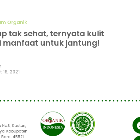
yam Organik
 tak sehat, ternyata kulit
i manfaat untuk jantung!
n
 18, 2021
No.5, Kasturi,
ya, Kabupaten
 Barat 45521