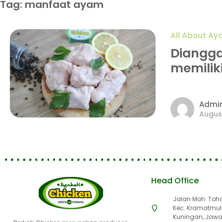
Tag: manfaat ayam
All About A
Dianggap
memilik
Admi
August
Head Office
Jalan Moh. Toha 
Kec. Kramatmul
Kuningan, Jawa