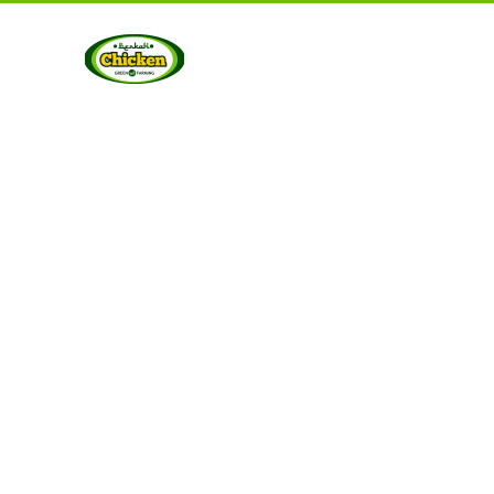
UT US
PRODUCTS
GALLERY
CONTACT US
ART
Berkah Chicken