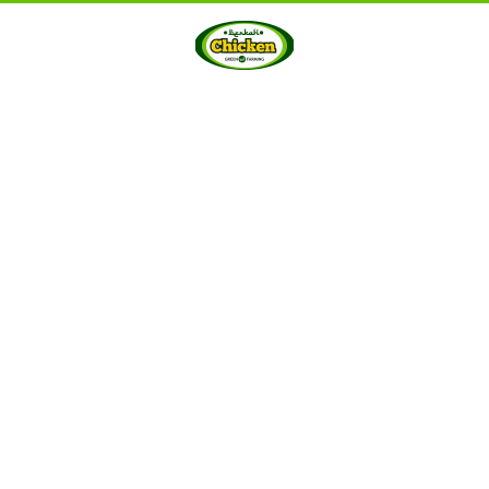
HOME
ABOUT US
PRODUCTS
GALLERY
···
Berkah Chicken