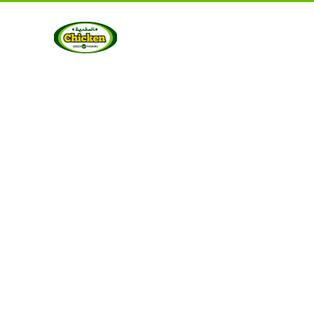
UT US
PRODUCTS
GALLERY
CONTACT US
ART
Berkah Chicken