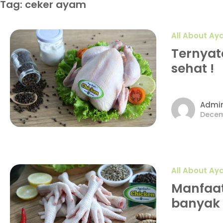
Tag: ceker ayam
All About A
Ternyat
sehat !
Admi
Decem
All About A
Manfaat
banyak 