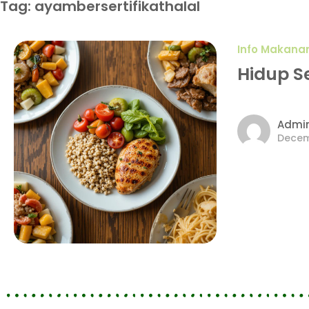
Tag: ayambersertifikathalal
Info Makana
Hidup Se
Admi
Decem