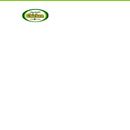
UT US
PRODUCTS
GALLERY
CONTACT US
ART
Berkah Chicken