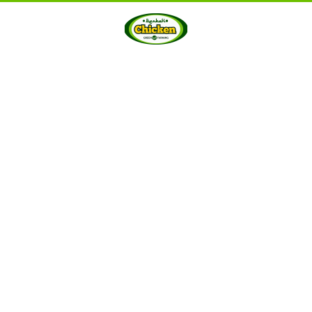
HOME
ABOUT US
PRODUCTS
GALLERY
···
Berkah Chicken