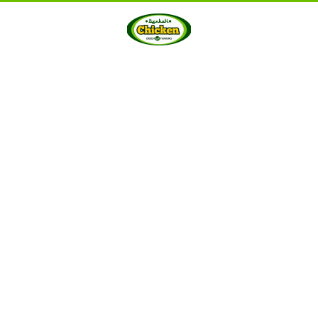
HOME
ABOUT US
PRODUCTS
GALLERY
···
Berkah Chicken