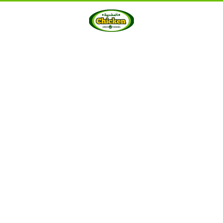
HOME
ABOUT US
PRODUCTS
GALLERY
···
Berkah Chicken