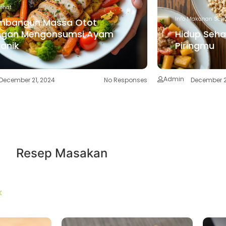
Sehat
Info Makanan Seh
mbangun Massa Otot
ngan Mengonsumsi Ayam
Hidup Sehat
anik
Piringmu
Admin
December 21, 2024
No Responses
December 2
Resep
Masakan
k