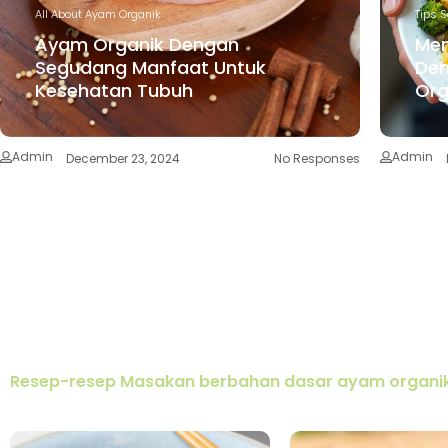
All About Ayam Organik
Tips 
Ayam Organik Dengan
Me
Segudang Manfaat Untuk
De
Kesehatan Tubuh
Org
Admin
Admin
December 23, 2024
No Responses
Resep-resep Masakan berbahan dasar ayam organi