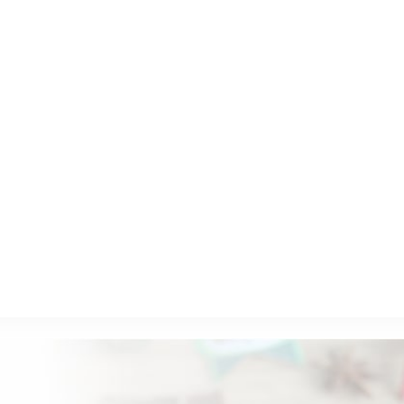
odusen ayam organik di Indonesia, yang bertujuan
dusen pangan sehat, Halalan Thayyiban..