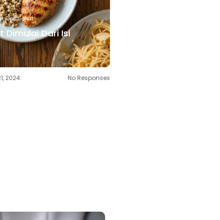
at
,
Tips Sehat
 Dimulai Dari Isi
1, 2024
No Responses