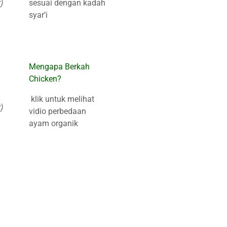
sesuai dengan kadah
)
syar’i
Mengapa Berkah
Chicken?
klik untuk melihat
)
vidio perbedaan
ayam organik